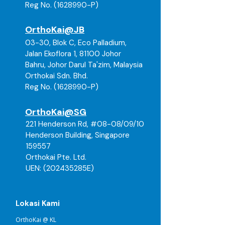
Reg No.
(1628990
-P)
membuat pesanan. Sekiranya anda
tidak pasti tentang saiz atau
OrthoKai@JB
kesesuaian, sila hubungi pasukan
kami untuk mendapatkan bantuan
03-30, Blok C, Eco Palladium,
sebelum pembayaran. Terima kasih.
Jalan Ekoflora 1, 81100 Johor
Bahru, Johor Darul Ta'zim, Malaysia
Orthokai Sdn. Bhd.
Reg No.
(1628990
-P)
OrthoKai@SG
221 Henderson Rd, #08-08/09/10
Henderson Building, Singapore
159557
Orthokai Pte. Ltd.
UEN: (202435285E)
Lokasi Kami
OrthoKai @ KL