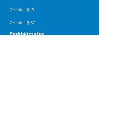
OrthoKai @ JB
OrthoKai @ SG
Perkhidmatan
Prostetik Anggota Badan Atas
Prostetik Anggota Bawah
Ortotik Anggota Badan Atas
Ortotik Anggota Bawah
Ortotik Pediatrik
Terapi Kepala Rata
Rawatan Skoliosis
Pautan Pantas